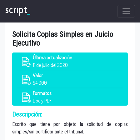
script
_
Solicita Copias Simples en Juicio
Ejecutivo
Última
actualización
11 de julio del 2020
Valor
$4.000
Formatos
Doc y PDF
Descripción:
Escrito que tiene por objeto la solicitud de copias
simples/sin certificar ante el tribunal.