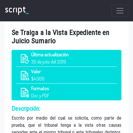
script
_
Se Traiga a la Vista Expediente en
Juicio Sumario
Última
actualización
30 de julio del 2019
Valor
$4.000
Formatos
Doc y PDF
Descripción:
Escrito por medio del cual se solicita, como parte de
prueba, que el tribunal tenga a la vista otras causas
seguidas ante el mismo tribunal o ante tribunales distintos.