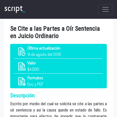
script
_
Se Cite a las Partes a Oír Sentencia
en Juicio Ordinario
Última
actualización
14 de agosto del 2019
Valor
$4.000
Formatos
Doc y PDF
Descripción:
Escrito por medio del cual se solicita se cite a las partes a
oír sentencia y así la causa quede en estado de fallo. Es
importante para efectos de impedir que la contraparte