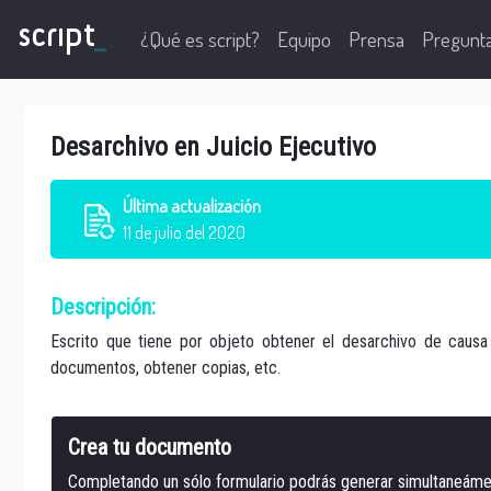
script
_
¿Qué es script?
Equipo
Prensa
Pregunt
Desarchivo en Juicio Ejecutivo
Última
actualización
11 de julio del 2020
Descripción:
Escrito que tiene por objeto obtener el desarchivo de causa 
documentos, obtener copias, etc.
Crea tu documento
Completando un sólo formulario podrás generar simultaneáme