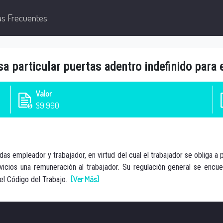
as Frecuentes
sa particular puertas adentro indefinido para 
Valor
$9.990
s empleador y trabajador, en virtud del cual el trabajador se obliga a 
icios una remuneración al trabajador. Su regulación general se encuent
[Ver Más]
del Código del Trabajo.